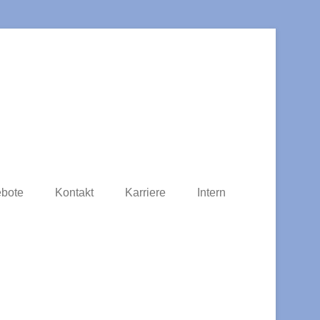
einer geistigen Behinderung.
eisvereinigung Groß-Gerau
bote
Kontakt
Karriere
Intern