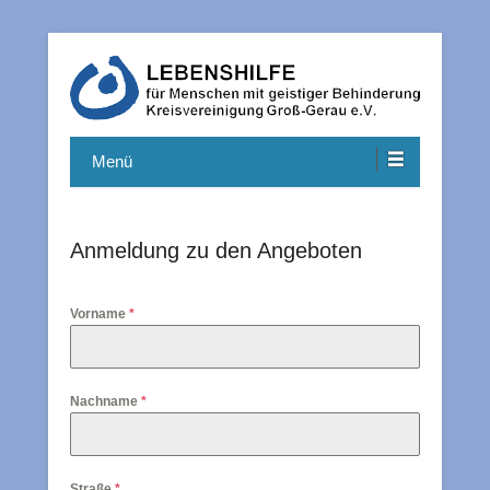
Hilfe und Unterstützung für Menschen mit einer geistigen
Lebenshilfe Kreisvereinigung
Behinderung.
Menü
Groß-Gerau e.V.
Anmeldung zu den Angeboten
Vorname
*
Nachname
*
Straße
*