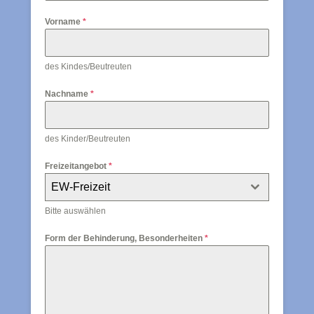
e
Vorname
*
r
m
des Kindes/Beutreuten
a
n
Nachname
*
y
+
des Kinder/Beutreuten
4
9
Freizeitangebot
*
EW-Freizeit
Bitte auswählen
Form der Behinderung, Besonderheiten
*